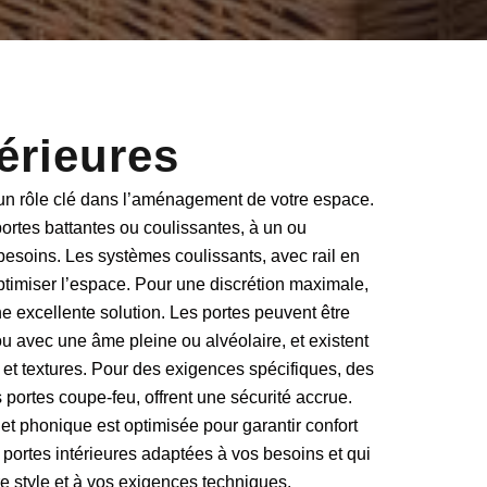
érieures
un rôle clé dans l’aménagement de votre espace.
portes battantes ou coulissantes
, à un ou
 besoins. Les
systèmes coulissants
, avec
rail en
optimiser l’espace. Pour une discrétion maximale,
e excellente solution. Les portes peuvent être
 ou avec une
âme pleine ou alvéolaire
, et existent
 et textures. Pour des exigences spécifiques, des
s
portes coupe-feu
, offrent une sécurité accrue.
e et phonique
est optimisée pour garantir confort
s portes intérieures adaptées à vos besoins et qui
re style et à vos exigences techniques.