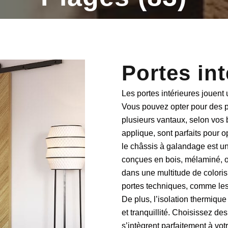
Portes int
Les
portes intérieures
jouent 
Vous pouvez opter pour des
plusieurs
vantaux
, selon vos
applique
, sont parfaits pour 
le châssis à
galandage
est un
conçues en
bois
,
mélaminé
,
dans une multitude de coloris
portes techniques
, comme le
De plus,
l’isolation thermiqu
et tranquillité. Choisissez de
s’intègrent parfaitement à vot